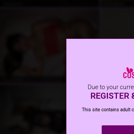
Εκτός Σύνδεσης
AlexaBarne
MinnieDrew
Εκτός Σύνδεσης
Lia_Gomez
CosIwant
Due to your curre
REGISTER 
This site contains adult 