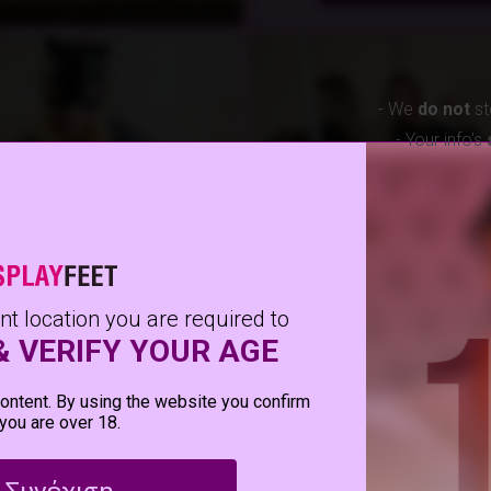
Εκτός Σύνδεσης
- We
do not
st
- Your info’s
Εκτός Σύνδεσης
Ε
LaFemmme
nt location you are required to
& VERIFY YOUR AGE
content. By using the website you confirm
you are over 18.