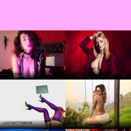
Ameliemartin
AngieShae
LUSTYKITTYMEOW
Ari_Love